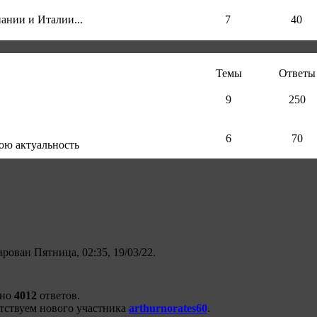
ании и Италии...
7
40
Темы
Ответы
9
250
6
70
вою актуальность
рован Пятница, 02:35, 19/03/22.
ено
4012
ответов.
тствуем нового участника
arthurnorates60
.