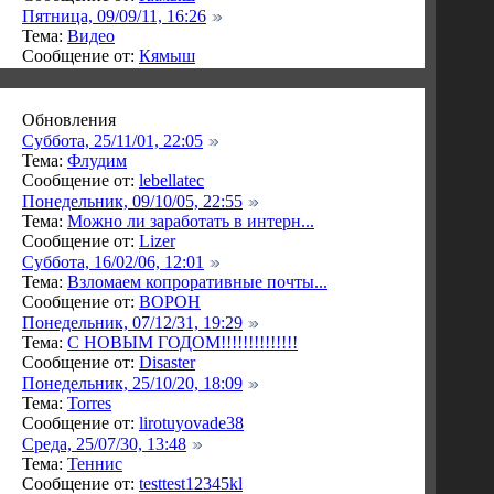
Пятница, 09/09/11, 16:26
Тема:
Видео
Сообщение от:
Кямыш
Обновления
Суббота, 25/11/01, 22:05
Тема:
Флудим
Сообщение от:
lebellatec
Понедельник, 09/10/05, 22:55
Тема:
Можно ли заработать в интерн...
Сообщение от:
Lizer
Суббота, 16/02/06, 12:01
Тема:
Взломаем копроративные почты...
Сообщение от:
BOPOH
Понедельник, 07/12/31, 19:29
Тема:
C НОВЫМ ГОДОМ!!!!!!!!!!!!!!
Сообщение от:
Disaster
Понедельник, 25/10/20, 18:09
Тема:
Torres
Сообщение от:
lirotuyovade38
Среда, 25/07/30, 13:48
Тема:
Теннис
Сообщение от:
testtest12345kl