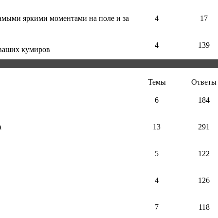
самыми яркими моментами на поле и за
4
17
4
139
 ваших кумиров
Темы
Ответы
6
184
а
13
291
5
122
4
126
7
118