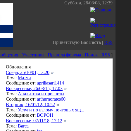
Суббота, 26/08/08, 12:39
Приветствую Вас
Гость
|
RSS
ообщения
·
Участники
·
Правила форума
·
Поиск
·
RSS
]
Обновления
Среда, 25/10/01, 13:20
Тема:
Матчи
Сообщение от:
apriliasari1414
Воскресенье, 26/03/15, 17:03
Тема:
Аналитика и прогнозы
Сообщение от:
arthurnorates60
Вторник, 16/01/12, 10:52
Тема:
Услуги по взлому почтовых ящ...
Сообщение от:
BOPOH
Воскресенье, 07/11/18, 17:12
Тема:
Barca