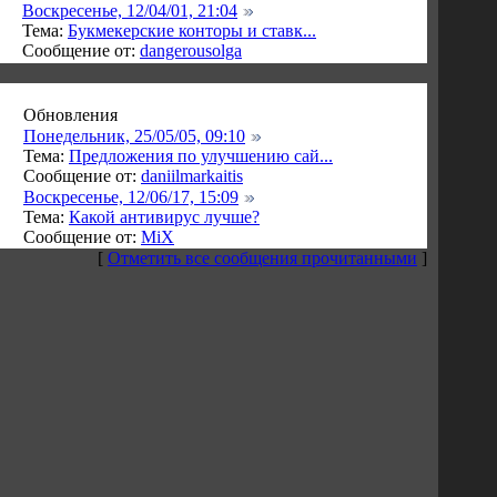
Воскресенье, 12/04/01, 21:04
Тема:
Букмекерские конторы и ставк...
Сообщение от:
dangerousolga
Обновления
Понедельник, 25/05/05, 09:10
Тема:
Предложения по улучшению сай...
Сообщение от:
daniilmarkaitis
Воскресенье, 12/06/17, 15:09
Тема:
Какой антивирус лучше?
Сообщение от:
MiX
[
Отметить все сообщения прочитанными
]