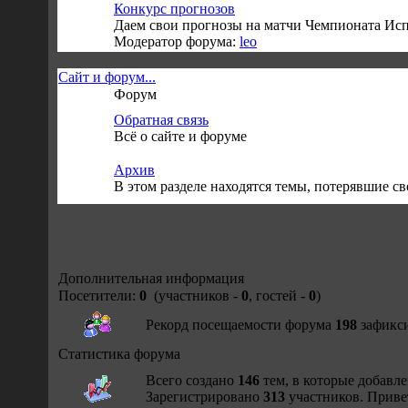
Конкурс прогнозов
Даем свои прогнозы на матчи Чемпионата Исп
Модератор форума:
leo
Сайт и форум...
Форум
Обратная связь
Всё о сайте и форуме
Архив
В этом разделе находятся темы, потерявшие с
Дополнительная информация
Посетители:
0
(участников -
0
, гостей -
0
)
Рекорд посещаемости форума
198
зафикси
Статистика форума
Всего создано
146
тем, в которые добавл
Зарегистрировано
313
участников. Приве