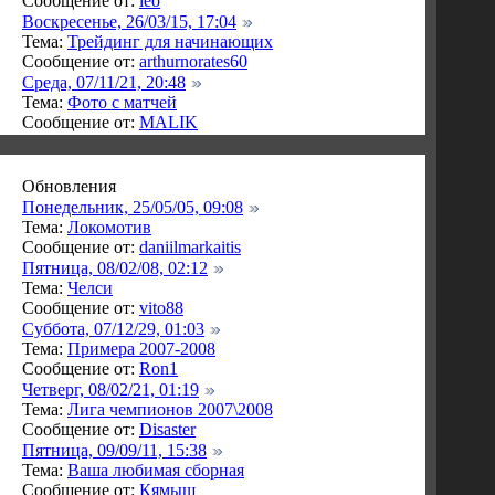
Сообщение от:
leo
Воскресенье, 26/03/15, 17:04
Тема:
Трейдинг для начинающих
Сообщение от:
arthurnorates60
Среда, 07/11/21, 20:48
Тема:
Фото с матчей
Сообщение от:
MALIK
Обновления
Понедельник, 25/05/05, 09:08
Тема:
Локомотив
Сообщение от:
daniilmarkaitis
Пятница, 08/02/08, 02:12
Тема:
Челси
Сообщение от:
vito88
Суббота, 07/12/29, 01:03
Тема:
Примера 2007-2008
Сообщение от:
Ron1
Четверг, 08/02/21, 01:19
Тема:
Лига чемпионов 2007\2008
Сообщение от:
Disaster
Пятница, 09/09/11, 15:38
Тема:
Ваша любимая сборная
Сообщение от:
Кямыш