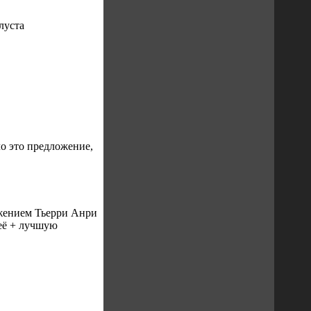
луста
ло это предложение,
ажением Тьерри Анри
 её + лучшую