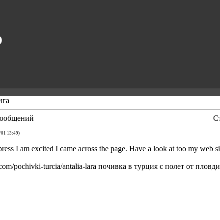
O
ига
ообщений
С
/01 13:49)
press I am excited I came across the page. Have a look at too my web si
.com/pochivki-turcia/antalia-lara почивка в турция с полет от пловд