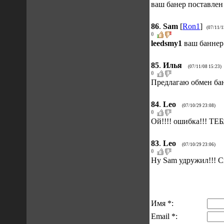
ваш банер поставлен ht
86
.
Sam
[
Ron1
]
(07/11/1
0
leedsmy1
ваш баннер
85
.
Илья
(07/11/08 15:23)
0
Предлагаю обмен банн
84
.
Leo
(07/10/29 23:08)
0
Ой!!!! ошибка!!! ТЕБ
83
.
Leo
(07/10/29 23:06)
0
Ну Sam удружил!!! Сп
Имя *:
Email *: