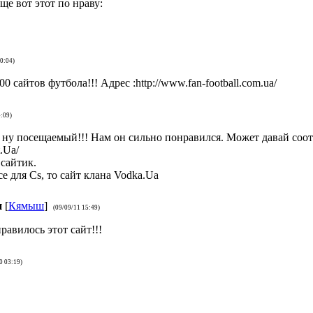
ще вот этот по нраву:
00:04)
 сайтов футбола!!! Адрес :http://www.fan-football.com.ua/
4:09)
 ну посещаемый!!! Нам он сильно понравился. Может давай соот
t.Ua/
сайтик.
е для Cs, то сайт клана Vodka.Ua
и
[
Кямыш
]
(09/09/11 15:49)
авилось этот сайт!!!
0 03:19)