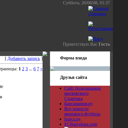
Суббота, 26/08/08, 01:37
Приветствую Вас
Гость
Форма входа
[
Добавить запись
]
траницы:
1
2
3
...
6
7
»
Друзья сайта
te
Сайт болельщиков
московского
ив
Спартака
Барсамания.ру
Все новости
мирового футбола
Барса.ру
FCBarcelona.com