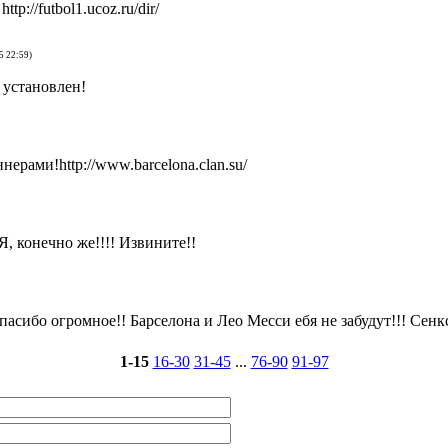
tp://futbol1.ucoz.ru/dir/
5 22:59)
 установлен!
ерами!http://www.barcelona.clan.su/
Я, конечно же!!!! Извините!!
асибо огромное!! Барселона и Лео Месси ебя не забудут!!! Сенкс
1-15
16-30
31-45
...
76-90
91-97