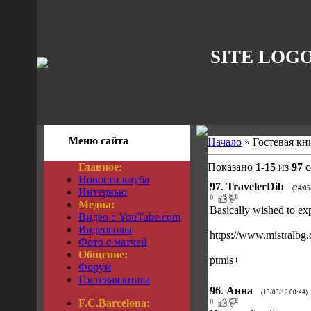
SITE LOG
Меню сайта
Начало
» Гостевая кн
Главное:
Показано
1
-
15
из
97
с
Новости клуба
97
.
TravelerDib
(24/05
Интервью
0
Медиа:
Basically wished to ex
Видео с YouTube.com
Видеоголы
https://www.mistralbg
Фото с матчей
Общение:
ptmis+
Форум
Гостевая книга
96
.
Анна
(13/03/12 00:44)
F.C.Barcelona:
0