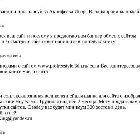
)
su/-зайди и проголосуй за Акинфеева Игоря Владимировича. пожай
:58)
ся ваш сайт и поетому я предлогаю вам баннер обмен с сайтом
net.ru/ осмотрите сайт ответ напишите в гостевую книгу
(08/02/03 10:41)
ерами с сайтом www.profreestyle.3dn.ru/ если Вас заинтересова
вой книге моего сайта
 есть эксклюзивная великолепнейшая шапка для сайта с изобр
а фоне Ноу Камп. Трудился над ней 2 месяца. Могу продать вам
тки сайтов. С ней у вас будет минимум 300 хостов в день.
й за всё
King@yandex.ru
:33)