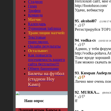
Неплохой сайт, мне е
Стадион
http://footobzor.com/
Гимн
Удачи, вебмастер
Трофеи
Команда
Матчи:
95
.
alcohol07
(11/06/17 
Календарь
0
Турнирная таблица
Регистрируйся TOP100
Трансляции матчей:
Текстовые
94
.
vodka-cs
трансляции.
(10/03/10 1
0
Онлайн результаты
Админ, у тебя форум
Остальное:
http://vodka-poltava.A
Как повысить
Тоже вроде хороший 
посещяемость вашего
Там можно скачать вс
сайта бесплатно!!!
Обмен баннерами
Билеты на футбол
93
.
Кямран Акберл
0
(стадион Ноу
Лично мне очень понр
Камп)
92
.
MURKA...
(09/04/2
0
ff
Наш опрос
Лучший игрок Барсы в