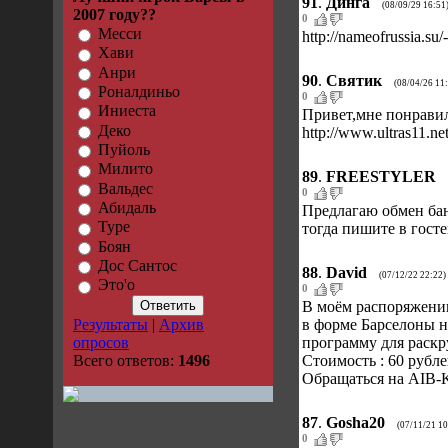
91
.
Динга
(08/09/29 16:51
2007 году??
0
Месси
http://nameofrussia.
Хави
Анри
90
.
Святик
(08/04/26 11
Роналдиньо
0
Иниеста
Привет,мне понравил
Деко
http://www.ultras11.
Пуйоль
Милито
89
.
FREESTYLER
Вальдес
0
Абидаль
Предлагаю обмен банн
Туре
тогда пишите в госте
Боян
Дос Сантос
88
.
David
(07/12/22 22:22)
Это'o
0
В моём распоряжении
Результаты
|
Архив
в форме Барселоны н
опросов
программу для раскру
Всего ответов:
1496
Стоимость : 60 рубле
Обращаться на AIB-
87
.
Gosha20
(07/11/21 10
0