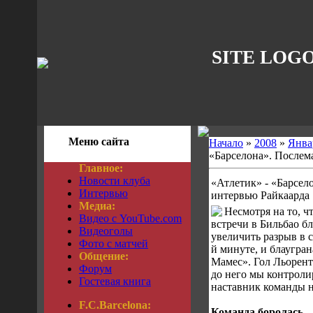
SITE LOG
Меню сайта
Начало
»
2008
»
Янва
«Барселона». Послем
Главное:
Новости клуба
«Атлетик» - «Барсел
Интервью
интервью Райкаарда
Медиа:
Несмотря на то, ч
Видео с YouTube.com
встречи в Бильбао бл
Видеоголы
увеличить разрыв в с
Фото с матчей
й минуте, и блаугран
Общение:
Мамес». Гол Льорент
Форум
до него мы контролир
Гостевая книга
наставник команды н
F.C.Barcelona:
Команда боролась