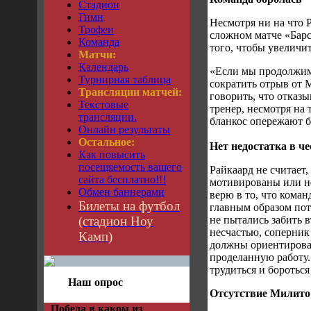
Стадион
Гимн
Несмотря ни на что Р
Трофеи
сложном матче «Барс
Команда
того, чтобы увеличит
Матчи:
Календарь
«Если мы продолжим 
Турнирная таблица
сократить отрыв от 
Трансляции матчей:
говорить, что отказы
Текстовые
тренер, несмотря на 
трансляции.
бланкос опережают б
Онлайн результаты
Остальное:
Нет недостатка в ч
Как повысить
посещяемость вашего
Райкаард не считает,
сайта бесплатно!!!
мотивированы или н
Обмен баннерами
верю в то, что коман
Билеты на футбол
главным образом пото
(стадион Ноу
не пытались забить 
несчастью, соперник
Камп)
должны ориентироват
проделанную работу
трудиться и боротьс
Наш опрос
Отсутствие Милито
Победа в каком из